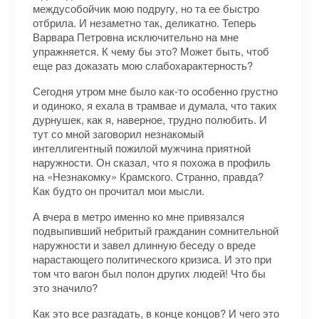
междусобойчик мою подругу, но та ее быстро
отбрила. И незаметно так, деликатно. Теперь
Варвара Петровна исключительно на мне
упражняется. К чему бы это? Может быть, чтоб
еще раз доказать мою слабохарактерность?
Сегодня утром мне было как-то особенно грустно
и одиноко, я ехала в трамвае и думала, что таких
дурнушек, как я, наверное, трудно полюбить. И
тут со мной заговорил незнакомый
интеллигентный пожилой мужчина приятной
наружности. Он сказал, что я похожа в профиль
на «Незнакомку» Крамского. Странно, правда?
Как будто он прочитал мои мысли.
А вчера в метро именно ко мне привязался
подвыпивший небритый гражданин сомнительной
наружности и завел длинную беседу о вреде
нарастающего политического кризиса. И это при
том что вагон был полон других людей! Что бы
это значило?
Как это все разгадать, в конце концов? И чего это