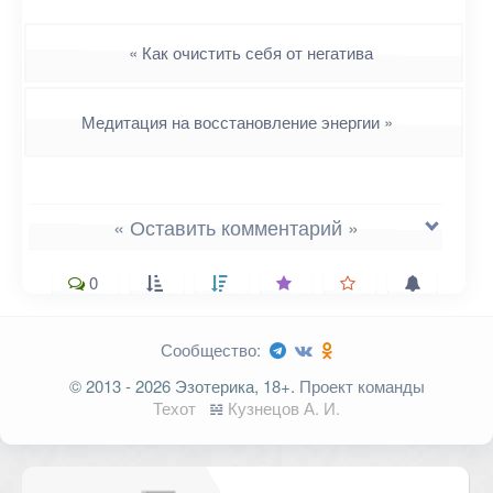
Навигация
«
Как очистить себя от негатива
Медитация на восстановление энергии
»
« Оставить комментарий »
0
Сообщество:
Ваш адрес email не будет
© 2013 - 2026 Эзотерика, 18+.
Проект команды
опубликован.
Обязательные поля
Техот
𝌴
Кузнецов А. И.
помечены
*
Комментарий