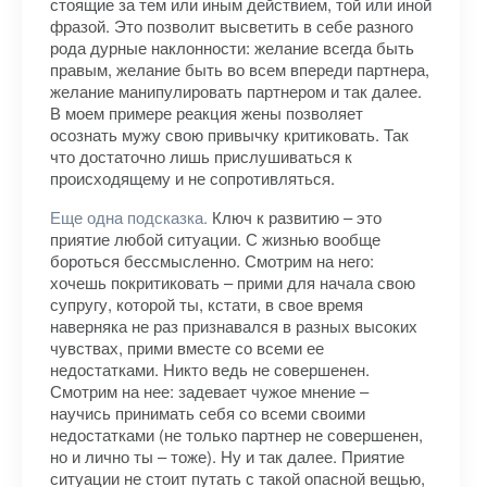
стоящие за тем или иным действием, той или иной
фразой. Это позволит высветить в себе разного
рода дурные наклонности: желание всегда быть
правым, желание быть во всем впереди партнера,
желание манипулировать партнером и так далее.
В моем примере реакция жены позволяет
осознать мужу свою привычку критиковать. Так
что достаточно лишь прислушиваться к
происходящему и не сопротивляться.
Еще одна подсказка.
Ключ к развитию – это
приятие любой ситуации. С жизнью вообще
бороться бессмысленно. Смотрим на него:
хочешь покритиковать – прими для начала свою
супругу, которой ты, кстати, в свое время
наверняка не раз признавался в разных высоких
чувствах, прими вместе со всеми ее
недостатками. Никто ведь не совершенен.
Смотрим на нее: задевает чужое мнение –
научись принимать себя со всеми своими
недостатками (не только партнер не совершенен,
но и лично ты – тоже). Ну и так далее. Приятие
ситуации не стоит путать с такой опасной вещью,