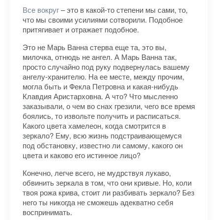
Все вокруг
– это в какой-то степени мы сами, то,
что мы своими усилиями сотворили. Подобное
притягивает и отражает подобное.
Это не Марь Ванна стерва еще та, это вы,
милочка, отнюдь не ангел. А Марь Ванна так,
просто случайно под руку подвернулась вашему
ангелу-хранителю. На ее месте, между прочим,
могла быть и Фекла Петровна и какая-нибудь
Клавдия Аристарховна. А что? Что мысленно
заказывали, о чем во снах грезили, чего все время
боялись, то извольте получить и расписаться.
Какого цвета хамелеон, когда смотрится в
зеркало? Ему, всю жизнь подстраивающемуся
под обстановку, известно ли самому, какого он
цвета и каково его истинное лицо?
Конечно, легче всего, не мудрствуя лукаво,
обвинить зеркала в том, что они кривые. Но, коли
твоя рожа крива, стоит ли разбивать зеркало? Без
него ты никогда не сможешь адекватно себя
воспринимать.