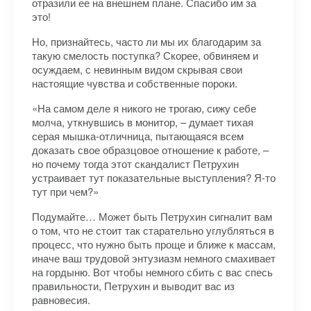
отразили ее на внешнем плане. Спасибо им за
это!
Но, признайтесь, часто ли мы их благодарим за
такую смелость поступка? Скорее, обвиняем и
осуждаем, с невинным видом скрывая свои
настоящие чувства и собственные пороки.
«На самом деле я никого не трогаю, сижу себе
молча, уткнувшись в монитор, – думает тихая
серая мышка-отличница, пытающаяся всем
доказать свое образцовое отношение к работе, –
но почему тогда этот скандалист Петрухин
устраивает тут показательные выступления? Я-то
тут при чем?»
Подумайте… Может быть Петрухин сигналит вам
о том, что не стоит так старательно углубляться в
процесс, что нужно быть проще и ближе к массам,
иначе ваш трудовой энтузиазм немного смахивает
на гордыню. Вот чтобы немного сбить с вас спесь
правильности, Петрухин и выводит вас из
равновесия.