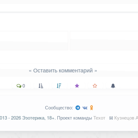
« Оставить комментарий »
0
Сообщество:
ельные поля помечены
*
013 - 2026 Эзотерика, 18+.
Проект команды
Техот
𝌴
Кузнецов А