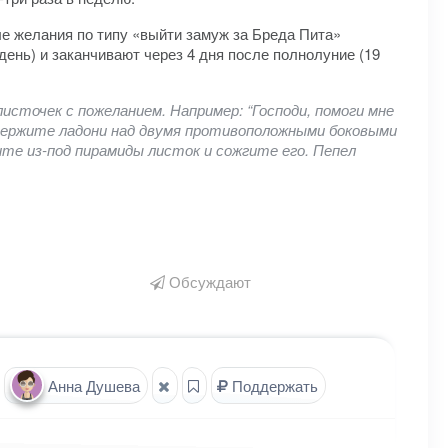
ные желания по типу «выйти замуж за Бреда Пита»
ень) и заканчивают через 4 дня после полнолуние (19
сточек с пожеланием. Например: “Господи, помоги мне
 держите ладони над двумя противоположными боковыми
те из-под пирамиды листок и сожгите его. Пепел
Обсуждают
Анна Душева
Поддержать