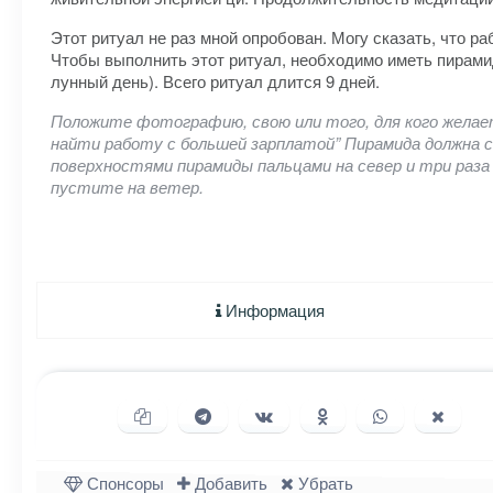
Этот ритуал не раз мной опробован. Могу сказать, что р
Чтобы выполнить этот ритуал, необходимо иметь пирамид
лунный день). Всего ритуал длится 9 дней.
Положите фотографию, свою или того, для кого желает
найти работу с большей зарплатой” Пирамида должна с
поверхностями пирамиды пальцами на север и три раза
пустите на ветер.
Информация
Копировать ссылку
Поделиться в Telegram
Поделиться ВКонтакте
Поделиться в Однок
Поделиться в
Подели
Спонсоры
Добавить
Убрать