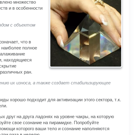
явлено множество
ств и в особенности
ядом с объектом
значает, что в
т наиболее полное
налаживание
и, находящиеся
аскрытие
различных ран.
ению их износа, а также создает стабилизирующее
иды хорошо подходит для активизации этого сектора, т.к.
ели.
 друг на друга ладонях на уровне чакры, на которую
руйте свое сознание на пирамидке. Попробуйте
помощи которого ваши тело и сознание наполняются
три раза в неделю.