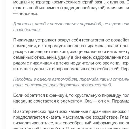
мощный генератор космических энергий разных планов.
фактов необъяснимого (традиционной наукой) влияния п
— человека.
Для того, чтобы пользоваться пирамидой, не нужно ни
воздействия.
Пирамиды устраняют вокруг себя геопатогенное воздейст
помещении, в котором установлена пирамида, значительн
раскрытие энергетического, эмоционального и интеллек
семейных отношений, удачу в бизнесе, оздоровление пс
рядом с пирамидами в течение длительного времени, не
интеллектуальных и паранормальных способностей. Пир
Находясь в салоне автомобиля, пирамида как ни стран
поле, снижающее риск дорожных происшествий.
Если обратится к фен-шуй, то хрустальную пирамиду поле
идеально сочетается с элементом Юга — огнем. Пирамид
В эзотерических практиках каменные пирамидки широко п
предполагается оказать максимальное воздействие. Гла
визуализировать ее, как своеобразный информационно-эн
живительной энергией ци. Продолжительность медитации 