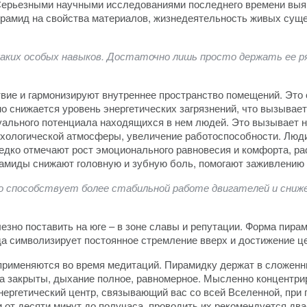
 Серьезными научными исследованиями последнего времени вы
ирамид на свойства материалов, жизнедеятельность живых суще
каких особых навыков. Достаточно лишь просто держать ее р
вие и гармонизируют внутреннее пространство помещений. Это о
о снижается уровень энергетических загрязнений, что вызывае
туального потенциала находящихся в нем людей. Это вызывает 
ихологической атмосферы, увеличение работоспособности. Люд
редко отмечают рост эмоционального равновесия и комфорта, р
амиды снижают головную и зубную боль, помогают заживлению 
но способствует более стабильной работе двигателей и сниж
зно поставить на юге – в зоне славы и репутации. Форма пирам
а символизирует постоянное стремление вверх и достижение ц
рименяются во время медитаций. Пирамидку держат в сложенных
за закрыты, дыхание полное, равномерное. Мысленно концентри
ергетический центр, связывающий вас со всей Вселенной, при 
от десяти минут до получаса, проводить их рекомендуется два-