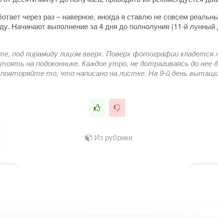
аботает через раз – наверное, иногда я ставлю не совсем реаль
у. Начинают выполнение за 4 дня до полнолуния (11-й лунный д
е, под пирамиду лицом вверх. Поверх фотографии кладется ли
тоять на подоконнике. Каждое утро, не дотрагиваясь до нее
 повторяйте то, что написано на листке. На 9-й день вытащи
Из рубрики
лассниках
 WhatsApp
ться в X (Twitter)