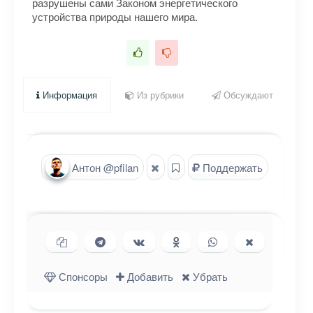
разрушены сами Законом энергетического
устройства природы нашего мира.
Информация
Из рубрики
Обсуждают
Антон @pfilan
Поддержать
Копировать ссылку
Поделиться в Telegram
Поделиться ВКонтакте
Поделиться в
Поделиться в
Поделиться
Одноклассниках
WhatsApp
в X (Twitter)
Спонсоры
Добавить
Убрать