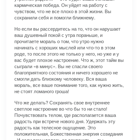
кармическая победа. Он уйдет на работу с
чувством, что не все плохо в этой жизни. Вы
сохранили себя и помогли ближнему.
Но если вы рассердитесь на то, что он нарушает
ваш душевный покой с утра пораньше, и
прочитаете мораль о том, что утро нужно
начинать с хороших мыслей или что-то в этом
роде, то после этого не только у него, но уже и у
вас будет плохое настроение. Что ж, этот тайм вы
сыграли «в минус». Вы не спасли своего
благоприятного состояния и ничего хорошего не
смогли дать близкому человеку. Вся ваша
мораль, все ваше понимание того, как нужно жить,
не стоят ломаного гроша!
Что же делать? Сохранять свое внутреннее
светлое настроение во что бы то ни стало!
Почувствовать телом, где располагается ваша
радость при встрече нового дня. Удержать эту
радость как телесное ощущение. Это
положительная, Божественная энергия созидания
. И если вам удалось ее сохранить — вы