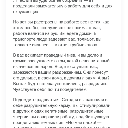
проделали замечательную работу для себя и для
окружающих.
Но вот вы расстроены на работе: все не так, как
хотелось бы, сослуживцы не понимают вас,
работа валится из рук. Вы едете домой. В
транспорте люди задевают вас, толкают, вы
толкаете сильнее — в ответ грубые слова.
В вас вскипает праведный гнев, и вы долго и
громко рассуждаете о том, какой невоспитанный
нынче пошел народ. Все, кто слушает вас,
заражаются вашим раздражением. Они понесут
его дальше, в свои дома, к другим людям. А вы?
Вы как будто слегка успокоились, разрядились.
Чувствуете себя почти победителем.
Подождите радоваться. Сегодня вы накопили в
себе разрушительную карму. Вы стимулировали
в других людях негативные, разрушительные
энергии, вы совершили работу, содействующую
процветанию темных сил. «Но мне плохо! —
скажете вы. — И этот нахал в автобусе сам был