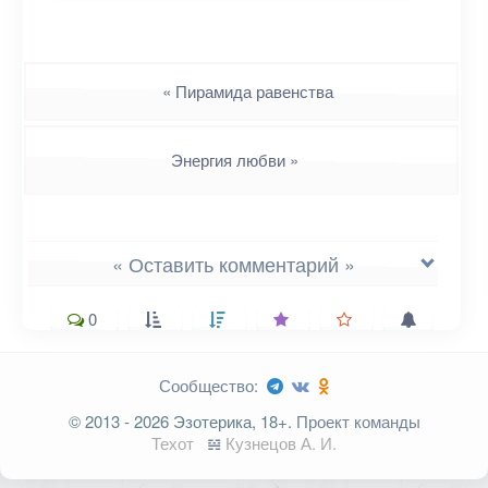
Навигация
«
Пирамида равенства
Энергия любви
»
« Оставить комментарий »
0
Сообщество:
Ваш адрес email не будет
© 2013 - 2026 Эзотерика, 18+.
Проект команды
опубликован.
Обязательные поля
Техот
𝌴
Кузнецов А. И.
помечены
*