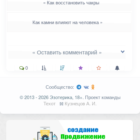
«
Как восстановить чакры
Как камни влияют на человека
»
« Оставить комментарий »
0
Сообщество:
Ваш адрес email не будет
© 2013 - 2026 Эзотерика, 18+.
Проект команды
опубликован.
Обязательные поля
Техот
𝌴
Кузнецов А. И.
помечены
*
Комментарий