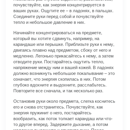
почувствуйте, как энергия концентрируется в
ваших руках. Ощутите ее – в ладонях, в пальцах.
Соедините руки перед собой и почувствуйте
тепло и небольшое давление в них.
Начинайте концентрироваться на предмете,
который вы хотите сдвинуть, например, на
карандаше или перышке. Приблизьте руки к нему,
двигаясь плавно над предметом, сбоку от него и
медленно. Легонько прикасайтесь к нему, а затем
отводите руки. Постарайтесь ощутить тепло,
напряжение между ним и вашей кожей. В ладонях
должно возникнуть небольшое покалывание – это
означает, что энергия скопилась в них. Потом
глубоко вдохните и выдохните, расслабьтесь.
Повторите все сначала, и так несколько раз.
Остановив руки около предмета, слегка коснитесь
его и снова отстранитесь. Почувствуйте, как
энергия пружинит о него, постарайтесь
вообразить, как поток толкает карандаш или что-
то другое вперед. Задержите дыхание, а потом
медленно выдохните и опустите руки. После