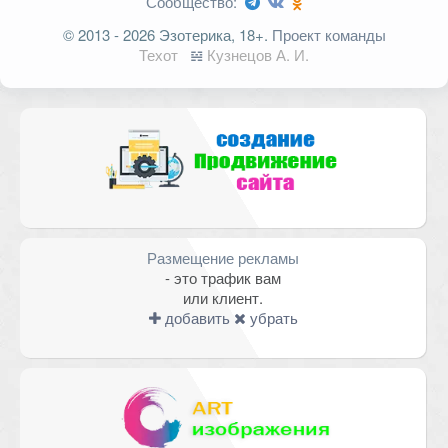
Сообщество:
Ваш адрес email не будет
© 2013 - 2026 Эзотерика, 18+.
Проект команды
опубликован.
Обязательные поля
Техот
𝌴
Кузнецов А. И.
помечены
*
Комментарий
Размещение рекламы
- это трафик вам
или клиент.
добавить
убрать
Имя
*
Email
*