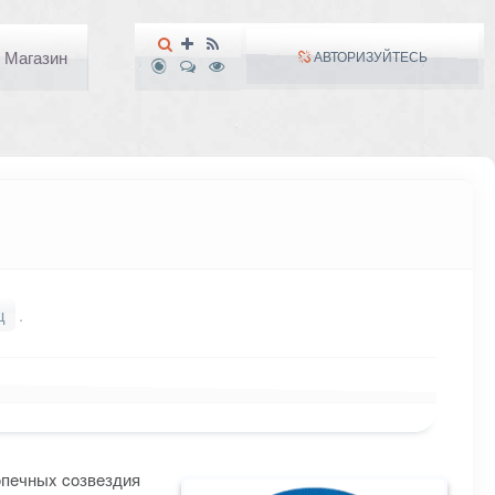
Магазин
АВТОРИЗУЙТЕСЬ
ц
.
oпeчныx coзвeздия