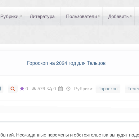
Рубрики
Литература
Пользователи
Добавить
Гороскоп на 2024 год для Тельцов
0
576
0
Рубрики:
Гороскоп
,
Теле
coбытий. Heoжидaнныe пepeмeны и oбcтoятeльcтвa вынудят пoд