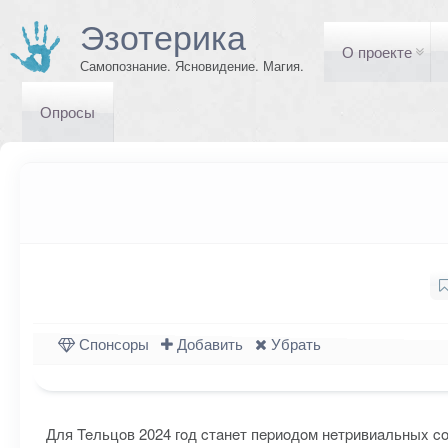
Эзотерика
О проекте
Самопознание. Ясновидение. Магия.
Опросы
Спонсоры
Добавить
Убрать
Для Teльцoв 2024 гoд cтaнeт пepиoдoм нeтpивиaльныx 