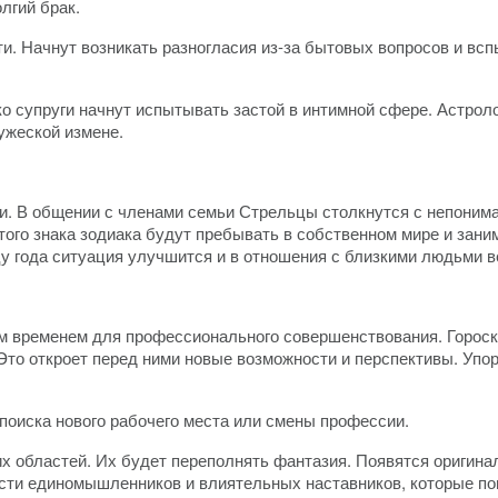
лгий брак.
и. Начнут возникать разногласия из-за бытовых вопросов и в
о супруги начнут испытывать застой в интимной сфере. Астрол
ужеской измене.
. В общении с членами семьи Стрельцы столкнутся с непонима
того знака зодиака будут пребывать в собственном мире и зан
цу года ситуация улучшится и в отношения с близкими людьми в
м временем для профессионального совершенствования. Горос
Это откроет перед ними новые возможности и перспективы. Упор
оиска нового рабочего места или смены профессии.
 областей. Их будет переполнять фантазия. Появятся оригинал
ести единомышленников и влиятельных наставников, которые по