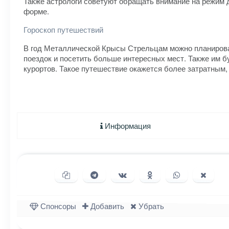
Также астрологи советуют обращать внимание на режим д
форме.
Гороскоп путешествий
В год Металлической Крысы Стрельцам можно планироват
поездок и посетить больше интересных мест. Также им 
курортов. Такое путешествие окажется более затратным,
Информация
Копировать ссылку
Поделиться в Telegram
Поделиться ВКонтакте
Поделиться в Однок
Поделиться в
Подели
Спонсоры
Добавить
Убрать