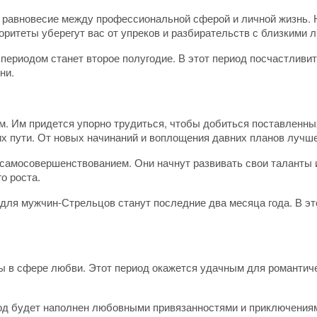
 равновесие между профессиональной сферой и личной жизнь. 
оритеты уберегут вас от упреков и разбирательств с близкими 
ериодом станет второе полугодие. В этот период посчастливи
ни.
. Им придется упорно трудиться, чтобы добиться поставленны
х пути. От новых начинаний и воплощения давних планов лучше 
мосовершенствованием. Они начнут развивать свои таланты и 
о роста.
ля мужчин-Стрельцов станут последние два месяца года. В эт
 в сфере любви. Этот период окажется удачным для романтиче
год будет наполнен любовными привязанностями и приключениям