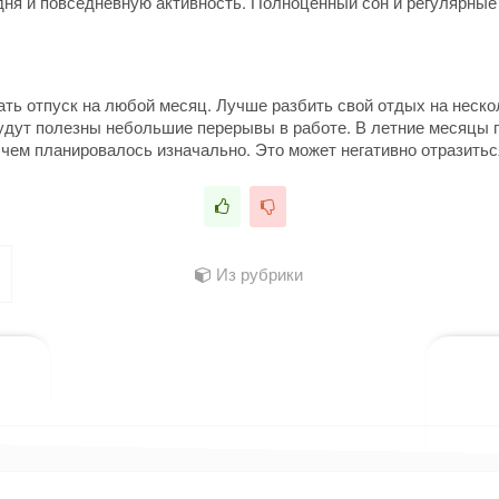
ня и повседневную активность. Полноценный сон и регулярные 
ь отпуск на любой месяц. Лучше разбить свой отдых на нескол
будут полезны небольшие перерывы в работе. В летние месяцы г
 чем планировалось изначально. Это может негативно отразить
Из рубрики
лассниках
 WhatsApp
ться в X (Twitter)