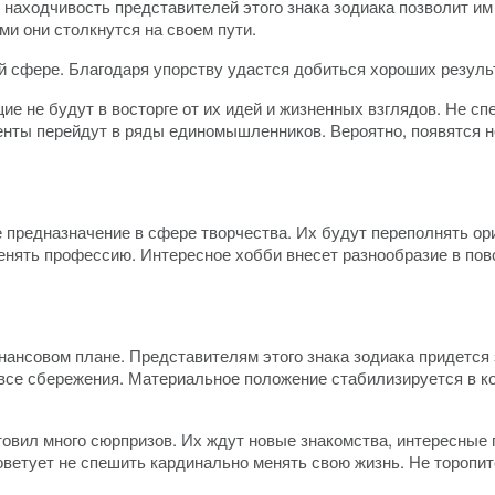
находчивость представителей этого знака зодиака позволит им
ми они столкнутся на своем пути.
 сфере. Благодаря упорству удастся добиться хороших резуль
е не будут в восторге от их идей и жизненных взглядов. Не сп
ненты перейдут в ряды единомышленников. Вероятно, появятся 
 предназначение в сфере творчества. Их будут переполнять ор
енять профессию. Интересное хобби внесет разнообразие в пов
ансовом плане. Представителям этого знака зодиака придется 
все сбережения. Материальное положение стабилизируется в кон
вил много сюрпризов. Их ждут новые знакомства, интересные 
оветует не спешить кардинально менять свою жизнь. Не торопи