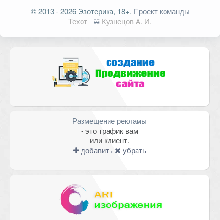
Ваш адрес email не будет
© 2013 - 2026 Эзотерика, 18+.
Проект команды
опубликован.
Обязательные поля
Техот
𝌴
Кузнецов А. И.
помечены
*
Комментарий
Размещение рекламы
- это трафик вам
или клиент.
добавить
убрать
Имя
*
Email
*