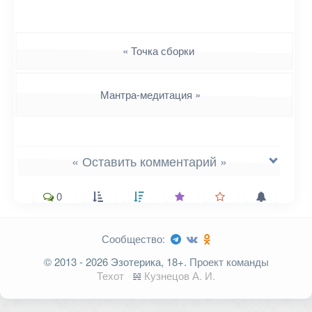
Навигация
«
Точка сборки
Мантра-медитация
»
« Оставить комментарий »
0
Сообщество:
Ваш адрес email не будет
© 2013 - 2026 Эзотерика, 18+.
Проект команды
опубликован.
Обязательные поля
Техот
𝌴
Кузнецов А. И.
помечены
*
Комментарий