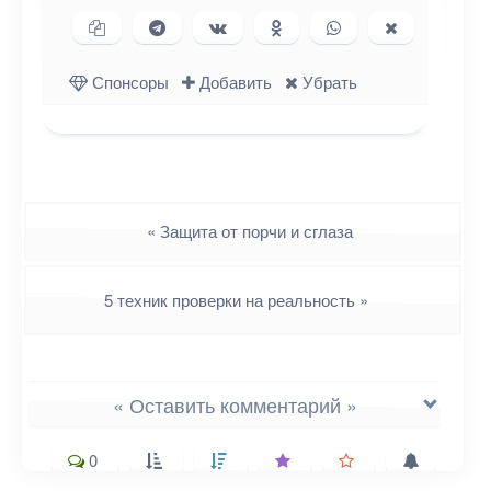
Копировать ссылку
Поделиться в Telegram
Поделиться ВКонтакте
Поделиться в
Поделиться в
Поделиться
Одноклассниках
WhatsApp
в X (Twitter)
Спонсоры
Добавить
Убрать
Навигация
«
Защита от порчи и сглаза
5 техник проверки на реальность
»
« Оставить комментарий »
0