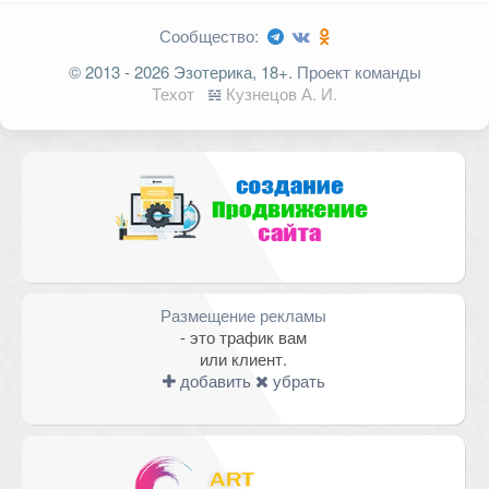
Сообщество:
Ваш адрес email не будет
© 2013 - 2026 Эзотерика, 18+.
Проект команды
опубликован.
Обязательные поля
Техот
𝌴
Кузнецов А. И.
помечены
*
Комментарий
Размещение рекламы
- это трафик вам
или клиент.
добавить
убрать
Имя
*
Email
*