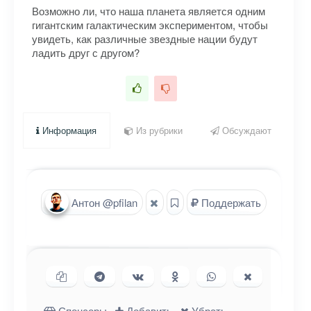
Возможно ли, что наша планета является одним
гигантским галактическим экспериментом, чтобы
увидеть, как различные звездные нации будут
ладить друг с другом?
Информация
Из рубрики
Обсуждают
Антон @pfilan
Поддержать
Копировать ссылку
Поделиться в Telegram
Поделиться ВКонтакте
Поделиться в
Поделиться в
Поделиться
Одноклассниках
WhatsApp
в X (Twitter)
Спонсоры
Добавить
Убрать