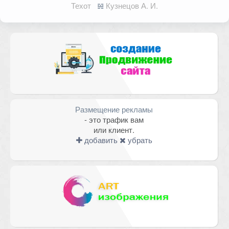
опубликован.
Обязательные поля
Техот
𝌴
Кузнецов А. И.
помечены
*
Комментарий
Размещение рекламы
- это трафик вам
или клиент.
добавить
убрать
Имя
*
Email
*