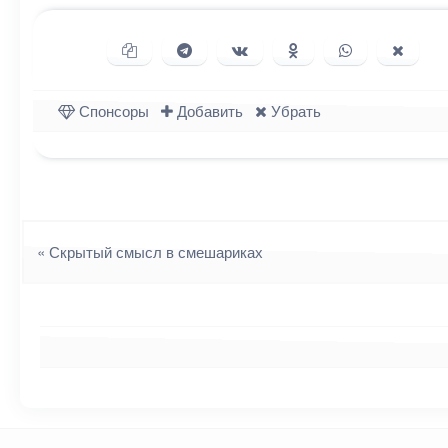
Копировать ссылку
Поделиться в Telegram
Поделиться ВКонтакте
Поделиться в Однок
Поделиться в
Подели
Спонсоры
Добавить
Убрать
Навигация
«
Скрытый смысл в смешариках