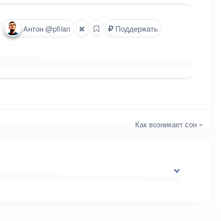
Антон @pfilan
Поддержать
Как возникает сон
»