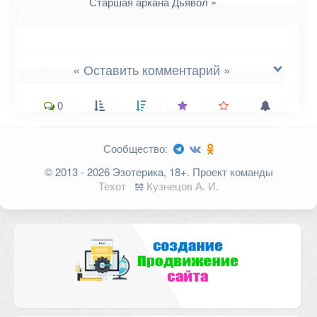
Старшая аркана Дьявол
»
« Оставить комментарий »
0
Сообщество:
Ваш адрес email не будет
© 2013 - 2026 Эзотерика, 18+.
Проект команды
опубликован.
Обязательные поля
Техот
𝌴
Кузнецов А. И.
помечены
*
Комментарий