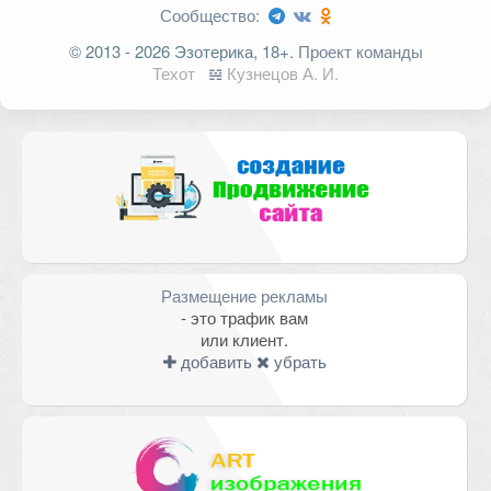
Сообщество:
Ваш адрес email не будет
© 2013 - 2026 Эзотерика, 18+.
Проект команды
опубликован.
Обязательные поля
Техот
𝌴
Кузнецов А. И.
помечены
*
Комментарий
Размещение рекламы
- это трафик вам
или клиент.
добавить
убрать
Имя
*
Email
*