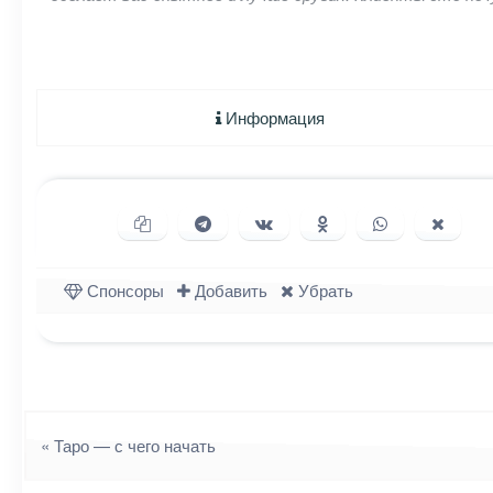
Информация
Копировать ссылку
Поделиться в Telegram
Поделиться ВКонтакте
Поделиться в Однок
Поделиться в
Подели
Спонсоры
Добавить
Убрать
Навигация
«
Таро — с чего начать