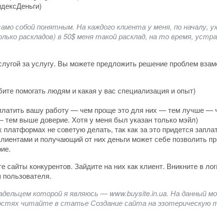
дексДеньги)
мо собой понятным. На каждого клиента у меня, по началу, ухо
ько раскладов) в 50$ меня такой расклад, на то время, устра
лугой за услугу. Вы можете предложить решение проблем взаме
юбите помогать людям и какая у вас специализация и опыт)
оплатить вашу работу — чем проще это для них — тем лучше — 
 тем выше доверие. Хотя у меня был указан только мэйл)
 платформах не советую делать, так как за это придется запла
клиентами и получающий от них деньги может себе позволить пр
ие.
сайты конкурентов. Зайдите на них как клиент. Вникните в логи
 пользователя.
адельцем которой я являюсь — www.buysite.in.ua. На данный 
остях читайте в статье Создание сайта на эзотерическую т