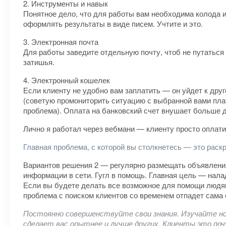
2. Инструменты и навык
Понятное дело, что для работы вам необходима колода 
оформлять результаты в виде писем. Учтите и это.
3. Электронная почта
Для работы заведите отдельную почту, чтоб не путаться
затишья.
4. Электронный кошелек
Если клиенту не удобно вам заплатить — он уйдет к дру
(советую промониторить ситуацию с выбранной вами плат
проблема). Оплата на банковский счет внушает больше д
Лично я работал через вебмани — клиенту просто оплати
Главная проблема, с которой вы столкнетесь — это раскр
Вариантов решения 2 — регулярно размещать объявления 
информации в сети. Гугл в помощь. Главная цель — нал
Если вы будете делать все возможное для помощи людям 
проблема с поиском клиентов со временем отпадет сама 
Постоянно совершенствуйте свои знания. Изучайте н
сделает вас опытнее и лучше других. Клиенты это п