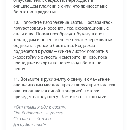
очищающем пламени в силу, что принесет мне
богатство и радость».
10. Подожгите изображение карты. Постарайтесь
почувствовать и осознать трансформационные
силы огня. Пламя преобразует бумагу в свет,
тепло, дым и пепел, в его же силах «перековать»
бедность в успех и богатство. Когда жар
подберется к рукам – киньте листок догорать в
жаростойкую емкость и смотрите на него, пока
последние искорки не перестанут бегать по
пеплу.
11. Возьмите в руки желтую свечу и смажьте ее
апельсиновым маслом, представляя при этом, как
она наполняется силой и энергией, которая
приведет вас к успеху. Зажгите ее со словами:
«От тьмы я иду к свету,
От бедности – к успеху.
Сказано – сделано,
Да будет так!»