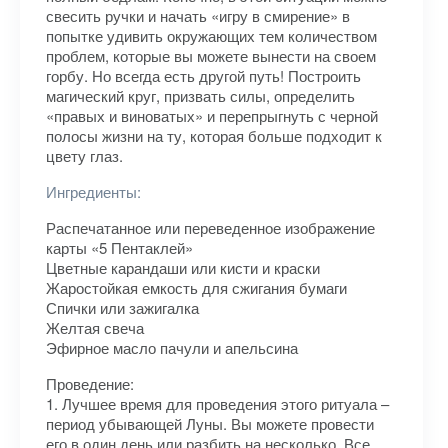
свесить ручки и начать «игру в смирение» в
попытке удивить окружающих тем количеством
проблем, которые вы можете вынести на своем
горбу. Но всегда есть другой путь! Построить
магический круг, призвать силы, определить
«правых и виноватых» и перепрыгнуть с черной
полосы жизни на ту, которая больше подходит к
цвету глаз.
Ингредиенты:
Распечатанное или переведенное изображение
карты «5 Пентаклей»
Цветные карандаши или кисти и краски
Жаростойкая емкость для сжигания бумаги
Спички или зажигалка
Желтая свеча
Эфирное масло пачули и апельсина
Проведение:
1. Лучшее время для проведения этого ритуала –
период убывающей Луны. Вы можете провести
его в один день или разбить на несколько. Все