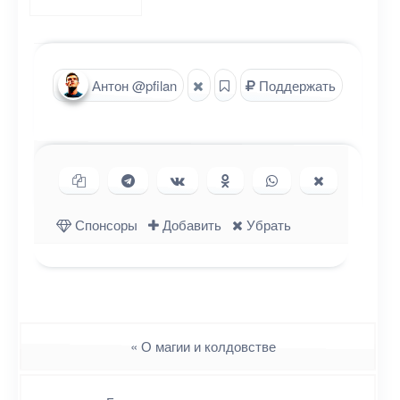
Антон @pfilan
Поддержать
Копировать ссылку
Поделиться в Telegram
Поделиться ВКонтакте
Поделиться в
Поделиться в
Поделиться
Одноклассниках
WhatsApp
в X (Twitter)
Спонсоры
Добавить
Убрать
Навигация
«
О магии и колдовстве