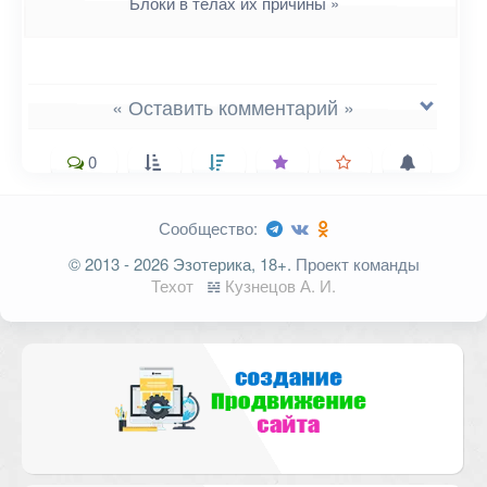
Блоки в телах их причины
»
« Оставить комментарий »
0
Сообщество:
Ваш адрес email не будет
© 2013 - 2026 Эзотерика, 18+.
Проект команды
опубликован.
Обязательные поля
Техот
𝌴
Кузнецов А. И.
помечены
*
Комментарий