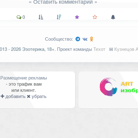
« Оставить комментарий »
0
Сообщество:
ельные поля помечены
*
013 - 2026 Эзотерика, 18+.
Проект команды
Техот
𝌴
Кузнецов А
Размещение рекламы
- это трафик вам
или клиент.
добавить
убрать
Email
*