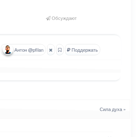
Обсуждают
Антон @pfilan
Поддержать
Сила духа
»