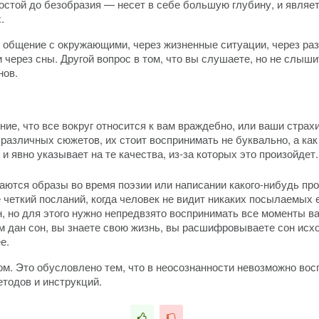
остой до безобразия — несет в себе большую глубину, и являе
.
з общение с окружающими, через жизненные ситуации, через ра
через сны. Другой вопрос в том, что вы слушаете, но не слыши
нов.
е, что все вокруг относится к вам враждебно, или ваши страхи
различных сюжетов, их стоит воспринимать не буквально, а как
и явно указывает на те качества, из-за которых это произойдет.
аются образы во время поэзии или написании какого-нибудь про
 четкий посланий, когда человек не видит никаких посылаемых е
, но для этого нужно непредвзято воспринимать все моменты ва
м дан сон, вы знаете свою жизнь, вы расшифровываете сон исхо
е.
ом. Это обусловлено тем, что в неосознанности невозможно во
тодов и инструкций.