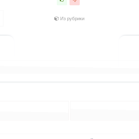
Из рубрики
лассниках
 WhatsApp
ться в X (Twitter)