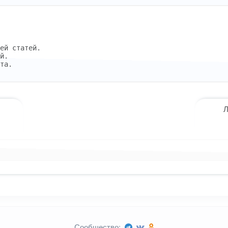
ей статей.
й.
та.
Л
лассниках
 WhatsApp
ться в X (Twitter)
Сообщество: