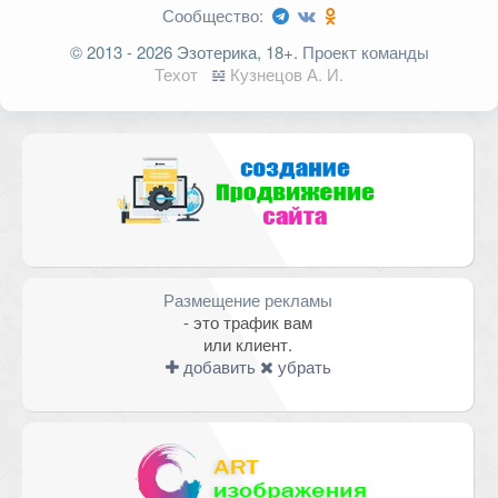
Сообщество:
Ваш адрес email не будет
© 2013 - 2026 Эзотерика, 18+.
Проект команды
опубликован.
Обязательные поля
Техот
𝌴
Кузнецов А. И.
помечены
*
Комментарий
Размещение рекламы
- это трафик вам
или клиент.
добавить
убрать
Имя
*
Email
*