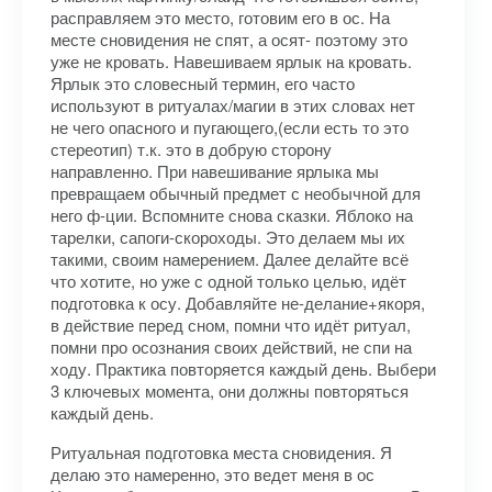
расправляем это место, готовим его в ос. На
месте сновидения не спят, а осят- поэтому это
уже не кровать. Навешиваем ярлык на кровать.
Ярлык это словесный термин, его часто
используют в ритуалах/магии в этих словах нет
не чего опасного и пугающего,(если есть то это
стереотип) т.к. это в добрую сторону
направленно. При навешивание ярлыка мы
превращаем обычный предмет с необычной для
него ф-ции. Вспомните снова сказки. Яблоко на
тарелки, сапоги-скороходы. Это делаем мы их
такими, своим намерением. Далее делайте всё
что хотите, но уже с одной только целью, идёт
подготовка к осу. Добавляйте не-делание+якоря,
в действие перед сном, помни что идёт ритуал,
помни про осознания своих действий, не спи на
ходу. Практика повторяется каждый день. Выбери
3 ключевых момента, они должны повторяться
каждый день.
Ритуальная подготовка места сновидения. Я
делаю это намеренно, это ведет меня в ос