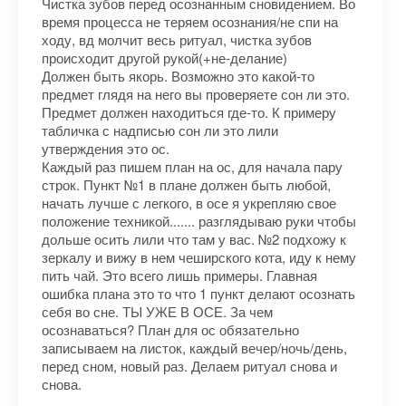
Чистка зубов перед осознанным сновидением. Во
время процесса не теряем осознания/не спи на
ходу, вд молчит весь ритуал, чистка зубов
происходит другой рукой(+не-делание)
Должен быть якорь. Возможно это какой-то
предмет глядя на него вы проверяете сон ли это.
Предмет должен находиться где-то. К примеру
табличка с надписью сон ли это лили
утверждения это ос.
Каждый раз пишем план на ос, для начала пару
строк. Пункт №1 в плане должен быть любой,
начать лучше с легкого, в осе я укрепляю свое
положение техникой....... разглядываю руки чтобы
дольше осить лили что там у вас. №2 подхожу к
зеркалу и вижу в нем чеширского кота, иду к нему
пить чай. Это всего лишь примеры. Главная
ошибка плана это то что 1 пункт делают осознать
себя во сне. ТЫ УЖЕ В ОСЕ. За чем
осознаваться? План для ос обязательно
записываем на листок, каждый вечер/ночь/день,
перед сном, новый раз. Делаем ритуал снова и
снова.