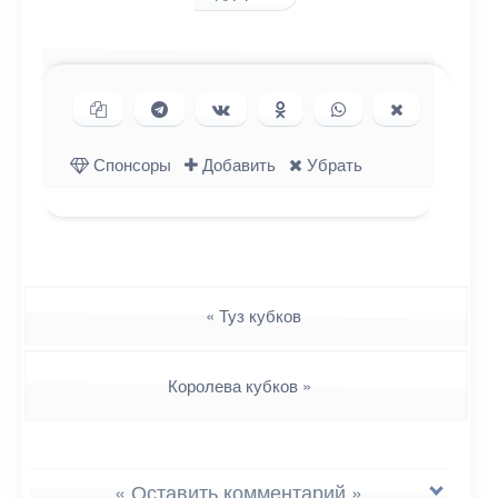
Копировать ссылку
Поделиться в Telegram
Поделиться ВКонтакте
Поделиться в
Поделиться в
Поделиться
Одноклассниках
WhatsApp
в X (Twitter)
Спонсоры
Добавить
Убрать
Навигация
«
Туз кубков
Королева кубков
»
« Оставить комментарий »