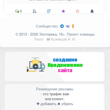
0
Сообщество:
Ваш адрес email не будет
© 2013 - 2026 Эзотерика, 18+.
Проект команды
опубликован.
Обязательные поля
Техот
𝌴
Кузнецов А. И.
помечены
*
Комментарий
Размещение рекламы
- это трафик вам
или клиент.
добавить
убрать
Имя
*