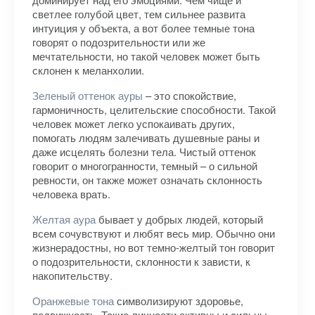
светлее голубой цвет, тем сильнее развита
интуиция у объекта, а вот более темные тона
говорят о подозрительности или же
мечтательности, но такой человек может быть
склонен к меланхолии.
Зеленый оттенок ауры
– это спокойствие,
гармоничность, целительские способности. Такой
человек может легко успокаивать других,
помогать людям залечивать душевные раны и
даже исцелять болезни тела. Чистый оттенок
говорит о многогранности, темный – о сильной
ревности, он также может означать склонность
человека врать.
Желтая аура
бывает у добрых людей, который
всем сочувствуют и любят весь мир. Обычно они
жизнерадостны, но вот темно-желтый тон говорит
о подозрительности, склонности к зависти, к
накопительству.
Оранжевые тона
символизируют здоровье,
подвижность. Такие личности активны и сильны,