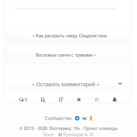
Навигация
«
Как раскрыть чакру Свадхистана
Восковые свечи с травами
»
« Оставить комментарий »
0
Сообщество:
Ваш адрес email не будет
© 2013 - 2026 Эзотерика, 18+.
Проект команды
опубликован.
Обязательные поля
Техот
𝌴
Кузнецов А. И.