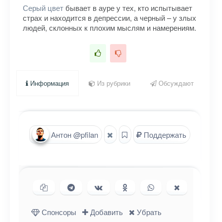
Серый цвет
бывает в ауре у тех, кто испытывает
страх и находится в депрессии, а черный – у злых
людей, склонных к плохим мыслям и намерениям.
Информация
Из рубрики
Обсуждают
Антон @pfilan
Поддержать
Копировать ссылку
Поделиться в Telegram
Поделиться ВКонтакте
Поделиться в
Поделиться в
Поделиться
Одноклассниках
WhatsApp
в X (Twitter)
Спонсоры
Добавить
Убрать