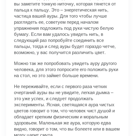
вы заметите тонкую ниточку, которая тянется от
пальца к пальцу. Это – энергетическая нить,
частица вашей ауры. Для того чтобы лучше
разглядеть ее, советуем перед началом
упражнения подложить под руки чистую белую
бумагу. Если вам удалось увидеть нить, в
следующий раз попробуйте соединить все
пальцы, тогда и след ауры будет гораздо четче,
возможно, у вас получится различить цвет.
Можно так же попробовать увидеть ауру другого
человека, для этого попросите его положить руки
на стол, но это займет больше времени.
Не переживайте, если с первого раза четких
очертаний ауры вы не увидите, легкая дымка –
это уже успех, и следует продолжать
эксперименты. Ясная, светящаяся аура чистых
цветов говорит о том, что человек чист душой и
обладает крепким физическим и моральным
здоровьем. Маленькая же аура, которую едва
видно, говорит о том, что вы болеете или в вашем
мозгу царит смута.