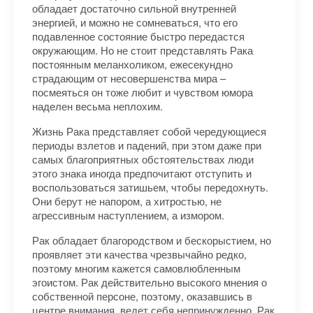
обладает достаточно сильной внутренней
энергией, и можно не сомневаться, что его
подавленное состояние быстро передастся
окружающим. Но не стоит представлять Рака
постоянным меланхоликом, ежесекундно
страдающим от несовершенства мира –
посмеяться он тоже любит и чувством юмора
наделен весьма неплохим.
Жизнь Рака представляет собой чередующиеся
периоды взлетов и падений, при этом даже при
самых благоприятных обстоятельствах люди
этого знака иногда предпочитают отступить и
воспользоваться затишьем, чтобы передохнуть.
Они берут не напором, а хитростью, не
агрессивным наступлением, а измором.
Рак обладает благородством и бескорыстием, но
проявляет эти качества чрезвычайно редко,
поэтому многим кажется самовлюбленным
эгоистом. Рак действительно высокого мнения о
собственной персоне, поэтому, оказавшись в
центре внимания, ведет себя непринужденно. Рак