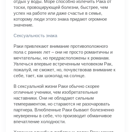
отдых у воды. Море способно излечить Рака от
тоски, провоцирующей болезни, быстрее, чем
успех на работе или даже счастье в семье,
которому люди этого знака придают огромное
значение.
Сексуальность знака
Раки привлекают внимание противоположного
пола с ранних лет – они не просто романтичны и
мечтательны, но предрасположены к романам.
Увлечься впервые встреченным человеком Рак,
пожалуй, не сможет, но, почувствовав внимание к
себе, тает, как шоколад на солнце.
В сексуальной жизни Раки обычно скорее
отличные ученики, чем изобретательные
наставники. Они не обладают сильным
темпераментом, но стараются не разочаровать
партнера. Влюбленные Раки бывают болезненно
неуверенны в себе, что производит обманчивое
впечатление холодности.
Хорошую службу в любовных делах Раку может