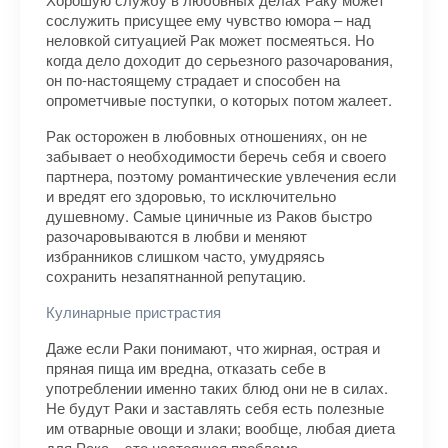
сослужить присущее ему чувство юмора – над
неловкой ситуацией Рак может посмеяться. Но
когда дело доходит до серьезного разочарования,
он по-настоящему страдает и способен на
опрометчивые поступки, о которых потом жалеет.
Рак осторожен в любовных отношениях, он не
забывает о необходимости беречь себя и своего
партнера, поэтому романтические увлечения если
и вредят его здоровью, то исключительно
душевному. Самые циничные из Раков быстро
разочаровываются в любви и меняют
избранников слишком часто, умудряясь
сохранить незапятнанной репутацию.
Кулинарные пристрастия
Даже если Раки понимают, что жирная, острая и
пряная пища им вредна, отказать себе в
употреблении именно таких блюд они не в силах.
Не будут Раки и заставлять себя есть полезные
им отварные овощи и злаки; вообще, любая диета
для Рака – это настоящая проблема.