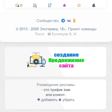
0
Сообщество:
Ваш адрес email не будет
© 2013 - 2026 Эзотерика, 18+.
Проект команды
опубликован.
Обязательные поля
Техот
𝌴
Кузнецов А. И.
помечены
*
Комментарий
Размещение рекламы
- это трафик вам
или клиент.
добавить
убрать
Имя
*