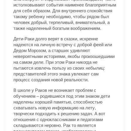
истолковывают события наименее благоприятным
для себя образом. Для внутреннего спокойствия
такому ребенку необходимо, чтобы рядом был
человек добрый, терпеливый, внимательный, а
также наделенный богатым воображением.
Дети-Раки долго верят в сказки, искренне
надеются на личную встречу с доброй феей или
Дедом Морозом, а старших удивляют
невероятными историями, якобы произошедшими
на самом деле. При этом Раки никогда не
пытаются извлечь пользу из своих небылиц:
представителей этого знака увлекает сам
процесс создания новой реальности.
В школе у Раков не возникает проблем с
обучением – родившиеся под этим знаком дети
наделены хорошей памятью, способностью
схватывать новую информацию на лету,
творчески подходить к решению задач. А вот
отношения с одноклассниками и педагогами
складываются неровно. Рак то является
вдохновителем проказ, изобретателем и