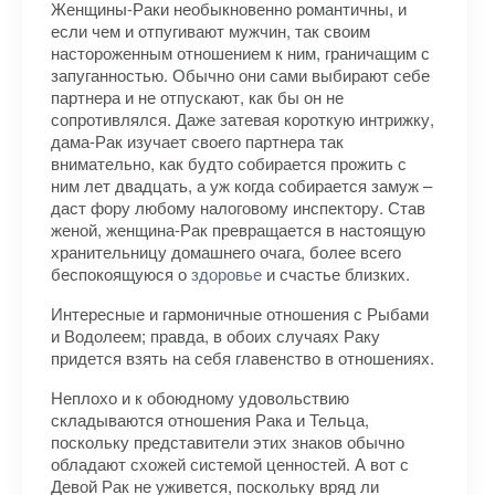
Женщины-Раки необыкновенно романтичны, и
если чем и отпугивают мужчин, так своим
настороженным отношением к ним, граничащим с
запуганностью. Обычно они сами выбирают себе
партнера и не отпускают, как бы он не
сопротивлялся. Даже затевая короткую интрижку,
дама-Рак изучает своего партнера так
внимательно, как будто собирается прожить с
ним лет двадцать, а уж когда собирается замуж –
даст фору любому налоговому инспектору. Став
женой, женщина-Рак превращается в настоящую
хранительницу домашнего очага, более всего
беспокоящуюся о
здоровье
и счастье близких.
Интересные и гармоничные отношения с Рыбами
и Водолеем; правда, в обоих случаях Раку
придется взять на себя главенство в отношениях.
Неплохо и к обоюдному удовольствию
складываются отношения Рака и Тельца,
поскольку представители этих знаков обычно
обладают схожей системой ценностей. А вот с
Девой Рак не уживется, поскольку вряд ли