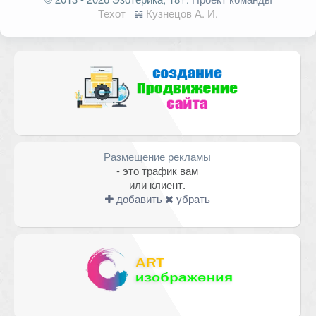
опубликован.
Обязательные поля
Техот
𝌴
Кузнецов А. И.
помечены
*
Комментарий
Размещение рекламы
- это трафик вам
или клиент.
добавить
убрать
Имя
*
Email
*