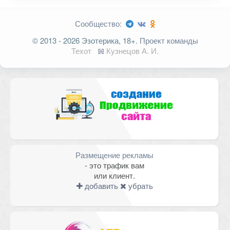
Сообщество:
Ваш адрес email не будет
© 2013 - 2026 Эзотерика, 18+.
Проект команды
опубликован.
Обязательные поля
Техот
𝌴
Кузнецов А. И.
помечены
*
Комментарий
Размещение рекламы
- это трафик вам
или клиент.
добавить
убрать
Имя
*