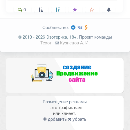
0
Сообщество:
Ваш адрес email не будет
© 2013 - 2026 Эзотерика, 18+.
Проект команды
опубликован.
Обязательные поля
Техот
𝌴
Кузнецов А. И.
помечены
*
Комментарий
Размещение рекламы
- это трафик вам
или клиент.
добавить
убрать
Имя
*