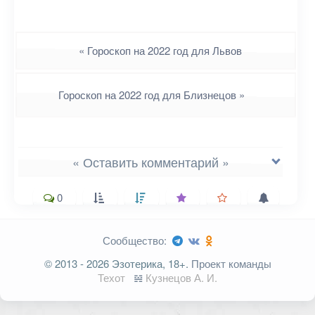
Навигация
«
Гороскоп на 2022 год для Львов
Гороскоп на 2022 год для Близнецов
»
« Оставить комментарий »
0
Сообщество:
Ваш адрес email не будет
© 2013 - 2026 Эзотерика, 18+.
Проект команды
опубликован.
Обязательные поля
Техот
𝌴
Кузнецов А. И.
помечены
*
Комментарий