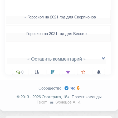
Навигация
«
Гороскоп на 2021 год для Скорпионов
Гороскоп на 2021 год для Весов
»
« Оставить комментарий »
0
Сообщество:
Ваш адрес email не будет
© 2013 - 2026 Эзотерика, 18+.
Проект команды
опубликован.
Обязательные поля
Техот
𝌴
Кузнецов А. И.
помечены
*
Комментарий