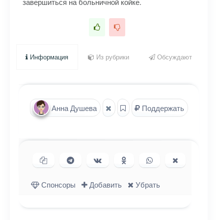
завершиться на больничной койке.
Информация
Из рубрики
Обсуждают
Анна Душева
Поддержать
Копировать ссылку
Поделиться в Telegram
Поделиться ВКонтакте
Поделиться в
Поделиться в
Поделиться
Одноклассниках
WhatsApp
в X (Twitter)
Спонсоры
Добавить
Убрать