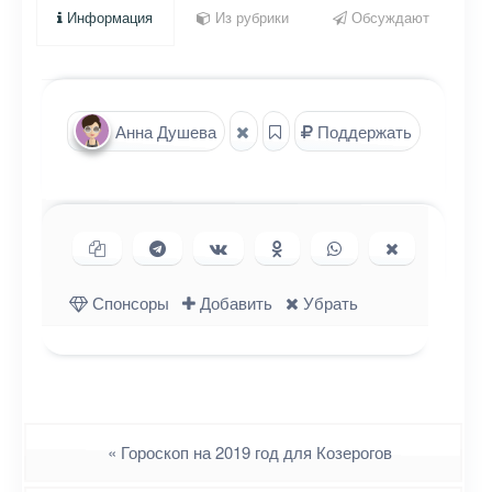
Информация
Из рубрики
Обсуждают
Анна Душева
Поддержать
Копировать ссылку
Поделиться в Telegram
Поделиться ВКонтакте
Поделиться в
Поделиться в
Поделиться
Одноклассниках
WhatsApp
в X (Twitter)
Спонсоры
Добавить
Убрать
Навигация
«
Гороскоп на 2019 год для Козерогов