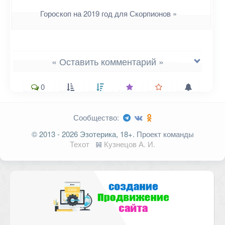
Гороскоп на 2019 год для Скорпионов
»
« Оставить комментарий »
0
Сообщество:
Ваш адрес email не будет
© 2013 - 2026 Эзотерика, 18+.
Проект команды
опубликован.
Обязательные поля
Техот
𝌴
Кузнецов А. И.
помечены
*
Комментарий