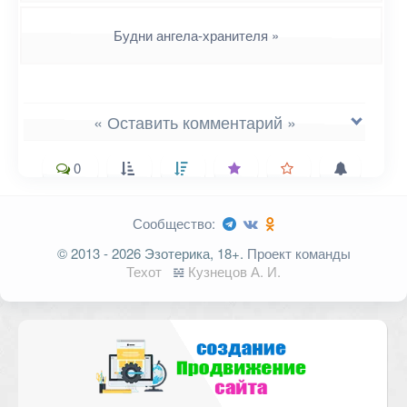
Будни ангела-хранителя
»
« Оставить комментарий »
0
Сообщество:
Ваш адрес email не будет
© 2013 - 2026 Эзотерика, 18+.
Проект команды
опубликован.
Обязательные поля
Техот
𝌴
Кузнецов А. И.
помечены
*
Комментарий