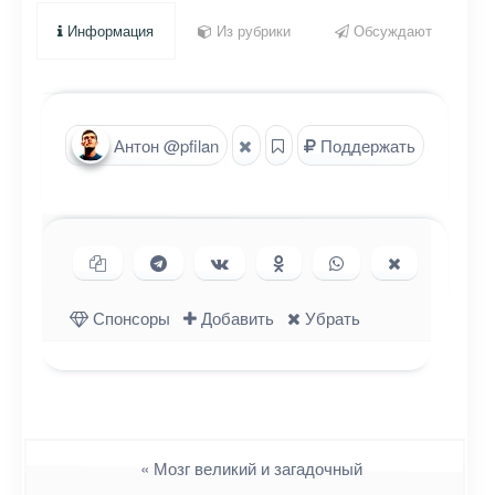
Информация
Из рубрики
Обсуждают
Антон @pfilan
Поддержать
Копировать ссылку
Поделиться в Telegram
Поделиться ВКонтакте
Поделиться в
Поделиться в
Поделиться
Одноклассниках
WhatsApp
в X (Twitter)
Спонсоры
Добавить
Убрать
Навигация
«
Мозг великий и загадочный