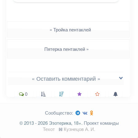
Навигация
«
Тройка пентаклей
Пятерка пентаклей
»
« Оставить комментарий »
0
Сообщество:
Ваш адрес email не будет
© 2013 - 2026 Эзотерика, 18+.
Проект команды
опубликован.
Обязательные поля
Техот
𝌴
Кузнецов А. И.
помечены
*