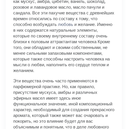
как мускус, амбра, цибетин, ваниль, шоколад,
розовое и лавандовое масло, масло пачули и
сандала. Все эти пахучие вещества с древнейших
времен относились по составу к тому, что
способно возбуждать
любовь
и желание. Именно
в них содержатся натуральные элементы,
которые по своему внутреннему составу очень
близки к половым аттрактантам человека Кроме
того, они обладают и своими собственными, не
менее сильными запаховыми компонентами,
которые также способны настроить человека на
мысли о любви, наполнить его сердце теплом и
желанием.
Эти вещества очень часто применяются в
парфюмерной практике. Но, как правило,
присутствие мускуса, амбры и различных
эфирных масел имеет здесь иное
функциональное значение, иной композиционный
ха­рактер, необходимый для создания прекрасного
аромата, который также может вас очаровать и
покорить, но это влияние будет для вас
объяснимым и понятным, что в деле любовного