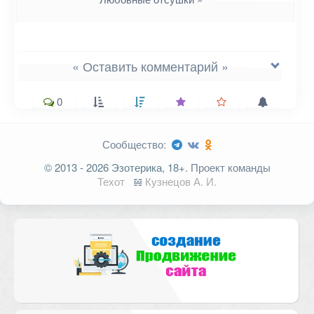
« Оставить комментарий »
0
Сообщество:
Ваш адрес email не будет
© 2013 - 2026 Эзотерика, 18+.
Проект команды
опубликован.
Обязательные поля
Техот
𝌴
Кузнецов А. И.
помечены
*
Комментарий