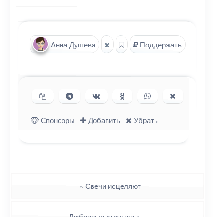
Анна Душева
Поддержать
Копировать ссылку
Поделиться в Telegram
Поделиться ВКонтакте
Поделиться в
Поделиться в
Поделиться
Одноклассниках
WhatsApp
в X (Twitter)
Спонсоры
Добавить
Убрать
Навигация
«
Свечи исцеляют
Любовные отсушки
»