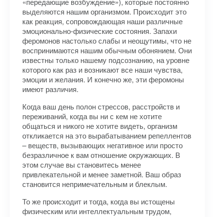
«пе­редающие возбуждение»), которые постоянно
выделяются нашим организмом. Происходит это
как реакция, сопровождающая наши различные
эмоционально-физические состояния. Запахи
феромонов настолько слабы и неощутимы, что не
воспринимаются нашим обычным обонянием. Они
известны только нашему подсознанию, на уровне
которого как раз и возникают все наши чувства,
эмоции и желания. И конечно же, эти феромоны
имеют различия.
Когда ваш день полон стрессов, расстройств и
переживаний, когда вы ни с кем не хотите
общаться и ни­кого не хотите видеть, организм
откликается на это вырабатыванием репеллентов
– веществ, вызываю­щих негативное или просто
безразличное к вам отношение окружающих. В
этом случае вы становитесь ме­нее
привлекательной и менее заметной. Ваш образ
становится непримечательным и блеклым.
То же происходит и тогда, когда вы истощены
физическим или интеллектуальным трудом,