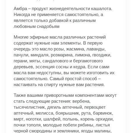
Амбра – продукт жизнедеятельности кашалота.
Никогда не применяется самостоятельно, а
является только добавкой к различным
любовным снадобьям
Многие эфирные масла различных растений
содержат нужные нам элементы. В первую
очередь это масло розы, жасмина, лаванды,
пачули, миндаля, розмарина, лимона, гвоздики,
герани, мяты, сандалового и бергамотового
деревьев, эссенция сосны и кедра. Если сами
масла вам недоступны, вы можете изготовить их
самостоятельно. Самый простой способ –
настаивать на спирту нужные вам растения.
Также вашими приворотными компонентами могут
стать следующие растения: вербена,
тысячелистник, дягиль аптечный, первоцвет
аптечный, мелисса, боярышник, рута, барвинок,
мирт, ноготки, шалфей, полынь, корень орхидеи,
почки тополя, молодые побеги рябины, листья
черной смородины и земляники, ягоды малины,