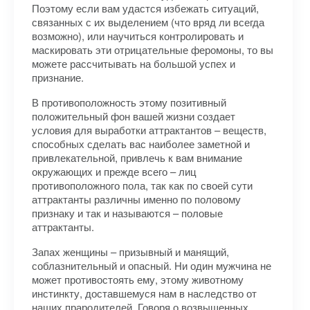
Поэтому если вам удастся избежать ситуаций,
связанных с их выделением (что вряд ли всегда
возможно), или научиться контролировать и
маскировать эти отрицательные феромоны, то вы
можете рассчитывать на большой успех и
признание.
В противоположность этому позитивный
положительный фон вашей жизни создает
условия для выра­ботки аттрактантов – веществ,
способных сделать вас наиболее заметной и
привлекательной, привлечь к вам внимание
окружающих и прежде всего – лиц
противоположного пола, так как по своей сути
аттрактанты различны именно по половому
признаку и так и называются – половые
аттрактанты.
Запах женщины – призывный и манящий,
соблазнительный и опасный. Ни один мужчина не
может про­тивостоять ему, этому животному
инстинкту, доставшемуся нам в наследство от
наших прародителей. Говоря о возвышенных