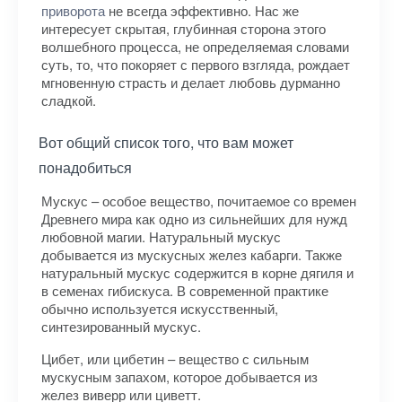
приворота
не всегда эффективно. Нас же
интересует скрытая, глубинная сторона этого
волшебного процесса, не определяемая словами
суть, то, что покоряет с первого взгляда, рождает
мгновенную страсть и делает любовь дурманно
сладкой.
Вот общий список того, что вам может
понадобиться
Мускус – особое вещество, почитаемое со времен
Древнего мира как одно из сильнейших для нужд
лю­бовной магии. Натуральный мускус
добывается из мускусных желез кабарги. Также
натуральный мускус содержится в корне дягиля и
в семенах гибискуса. В современной практике
обычно используется ис­кусственный,
синтезированный мускус.
Цибет, или цибетин – вещество с сильным
мускусным запахом, которое добывается из
желез виверр или циветт.