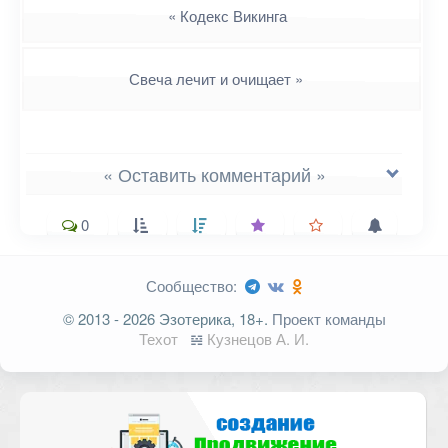
«
Кодекс Викинга
Свеча лечит и очищает
»
« Оставить комментарий »
0
Сообщество:
Ваш адрес email не будет
© 2013 - 2026 Эзотерика, 18+.
Проект команды
опубликован.
Обязательные поля
Техот
𝌴
Кузнецов А. И.
помечены
*
Комментарий