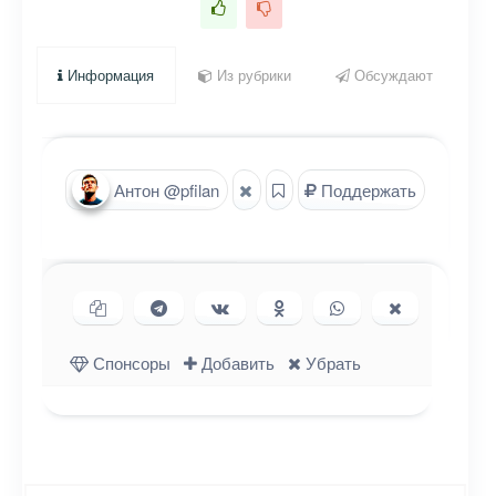
Информация
Из рубрики
Обсуждают
Антон @pfilan
Поддержать
Копировать ссылку
Поделиться в Telegram
Поделиться ВКонтакте
Поделиться в
Поделиться в
Поделиться
Одноклассниках
WhatsApp
в X (Twitter)
Спонсоры
Добавить
Убрать
Навигация